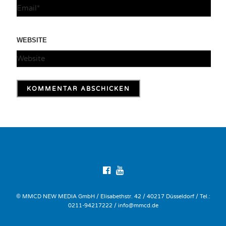
WEBSITE
© MMCD NEW MEDIA GmbH / Elisabethstr. 42 / 40217 Düsseldorf / Tel.:
0211-94217222 / info@mmcd.de